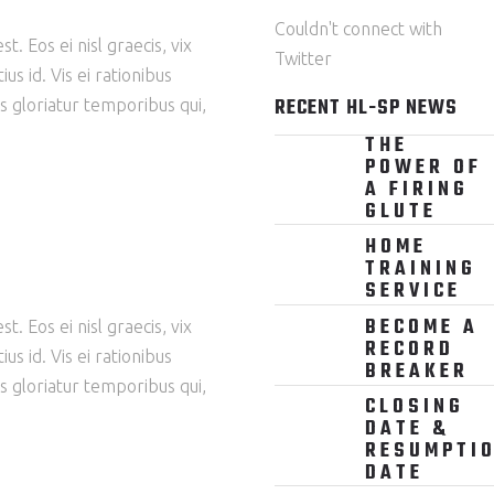
Couldn't connect with
. Eos ei nisl graecis, vix
Twitter
us id. Vis ei rationibus
RECENT HL-SP NEWS
ns gloriatur temporibus qui,
THE
POWER OF
A FIRING
GLUTE
HOME
TRAINING
SERVICE
BECOME A
. Eos ei nisl graecis, vix
RECORD
us id. Vis ei rationibus
BREAKER
ns gloriatur temporibus qui,
CLOSING
DATE &
RESUMPTI
DATE