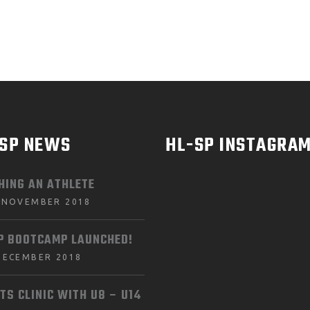
-SP NEWS
HL-SP INSTAGRA
HING AN ATHLETE
 NOVEMBER 2018
P BOOTCAMP LAUNCHED!
DECEMBER 2018
TS CLINIC WITH U8 – U14