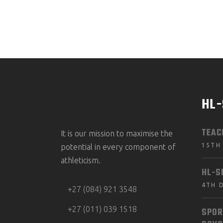
HL
TEAC
It is our mission to maximise the
15TH
potential in every component of
athleticism.
HL-S
4TH 
+27 (084) 921 3548
+27 (011) 039 1518
SPOR